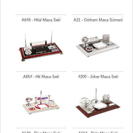
A648 - Hilal Masa Seti
A21 - Görkem Masa Sümeni
Fiyat isteyiniz
Fiyat isteyiniz
A654 - Hit Masa Seti
4200 - Joker Masa Seti
Fiyat isteyiniz
Fiyat isteyiniz