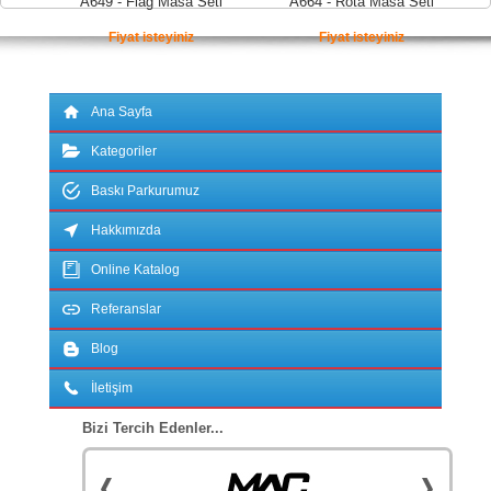
A649 - Flag Masa Seti
A664 - Rota Masa Seti
Fiyat isteyiniz
Fiyat isteyiniz
Ana Sayfa
Kategoriler
Baskı Parkurumuz
Hakkımızda
Online Katalog
Referanslar
Blog
İletişim
Bizi Tercih Edenler...