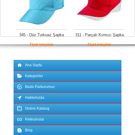
345 - Düz Turkuaz Şapka
311 - Parçalı Kırmızı Şapka
Fiyat isteyiniz
Fiyat isteyiniz
Ana Sayfa
Kategoriler
Baskı Parkurumuz
Hakkımızda
Online Katalog
Referanslar
Blog