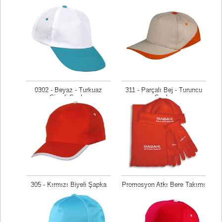
0302 - Beyaz - Turkuaz
311 - Parçalı Bej - Turuncu
Siperli Şapka
Şapka
Fiyat isteyiniz
Fiyat isteyiniz
305 - Kırmızı Biyeli Şapka
Promosyon Atkı Bere Takımı
Fiyat isteyiniz
Fiyat isteyiniz