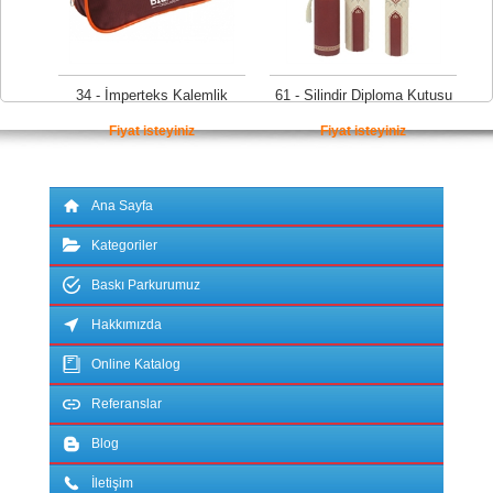
34 - İmperteks Kalemlik
61 - Silindir Diploma Kutusu
Fiyat isteyiniz
Fiyat isteyiniz
Ana Sayfa
Kategoriler
Baskı Parkurumuz
Hakkımızda
Online Katalog
Referanslar
Blog
İletişim