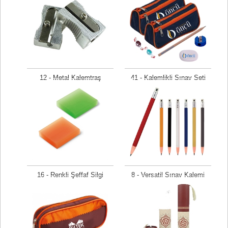
12 - Metal Kalemtraş
41 - Kalemlikli Sınav Seti
Fiyat isteyiniz
Fiyat isteyiniz
16 - Renkli Şeffaf Silgi
8 - Versatil Sınav Kalemi
Fiyat isteyiniz
Fiyat isteyiniz