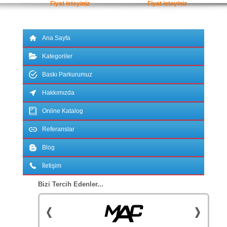
Fiyat isteyiniz
Fiyat isteyiniz
Ana Sayfa
Kategoriler
Baskı Parkurumuz
Hakkımızda
Online Katalog
Referanslar
Blog
İletişim
Bizi Tercih Edenler...