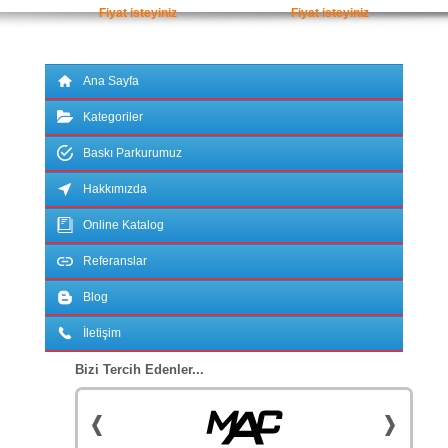
Fiyat isteyiniz
Fiyat isteyiniz
Ana Sayfa
Kategoriler
Baskı Parkurumuz
Hakkımızda
Online Katalog
Referanslar
Blog
İletişim
Bizi Tercih Edenler...