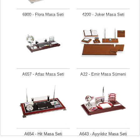
6900 - Flora Masa Seti
4200 - Joker Masa Seti
Fiyat isteyiniz
Fiyat isteyiniz
A657 - Atlas Masa Seti
A22 - Emir Masa Sümeni
Fiyat isteyiniz
Fiyat isteyiniz
A654 - Hit Masa Seti
A643 - Ayyıldız Masa Seti