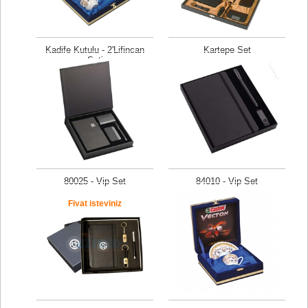
Kadife Kutulu - 2'Lifincan
Kartepe Set
Seti
Fiyat isteyiniz
Fiyat isteyiniz
80025 - Vip Set
84010 - Vip Set
Fiyat isteyiniz
Fiyat isteyiniz