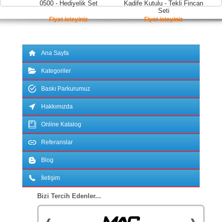
0500 - Hediyelik Set
Kadife Kutulu - Tekli Fincan
Seti
Fiyat isteyiniz
Fiyat isteyiniz
Ana Sayfa
Kategoriler
Baskı Parkurumuz
Hakkımızda
Online Katalog
Referanslar
Blog
İletişim
Bizi Tercih Edenler...