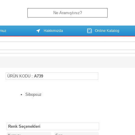
umuz
Hakkımızda
Online Katalog
ÜRÜN KODU :
A739
Sibopsuz
Renk Seçenekleri