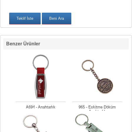
Benzer Ürünler
A694 - Anahtarlık
965 - Eskitme Döküm
Anahtarlık
Fiyat isteyiniz
Fiyat isteyiniz