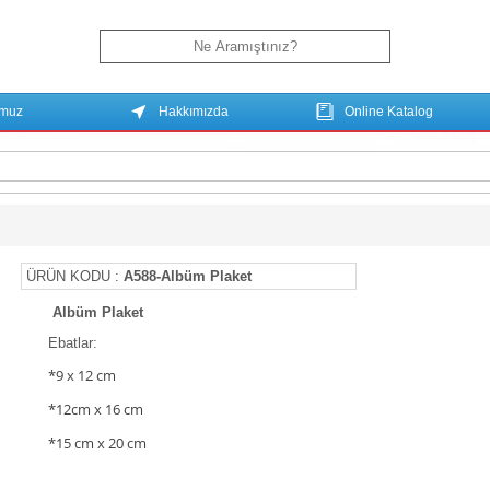
umuz
Hakkımızda
Online Katalog
ÜRÜN KODU :
A588-Albüm Plaket
Albüm Plaket
Ebatlar:
*9 x 12 cm
*12cm x 16 cm
*15 cm x 20 cm